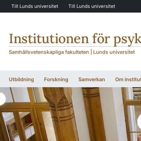
Hoppa till huvudinnehåll
Hoppa till huvudinnehåll
Till Lunds universitet
Till Lunds universitet
Institutionen för psyk
Samhällsvetenskapliga fakulteten | Lunds universitet
Utbildning
Forskning
Samverkan
Om institu