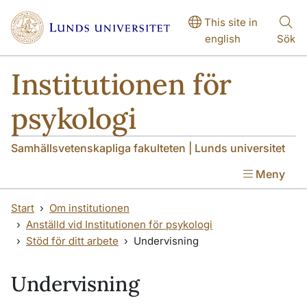
Hoppa till huvudinnehåll
Hoppa till huvudinnehåll
This site in
english
Sök
Institutionen för
psykologi
Samhällsvetenskapliga fakulteten | Lunds universitet
Meny
Start
Om institutionen
Anställd vid Institutionen för psykologi
Stöd för ditt arbete
Undervisning
Undervisning