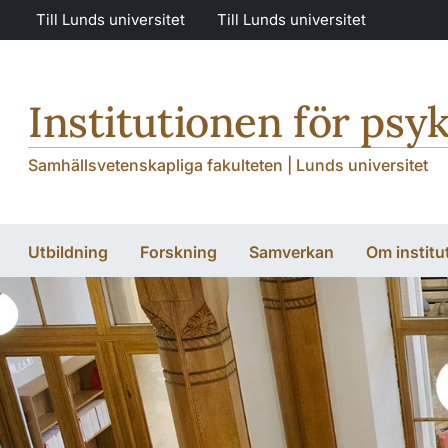
Hoppa till huvudinnehåll
Hoppa till huvudinnehåll
Till Lunds universitet
Till Lunds universitet
Institutionen för psyk
Samhällsvetenskapliga fakulteten | Lunds universitet
Utbildning
Forskning
Samverkan
Om institu